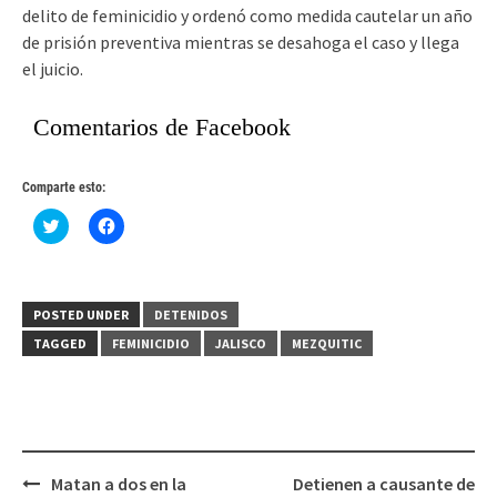
delito de feminicidio y ordenó como medida cautelar un año
de prisión preventiva mientras se desahoga el caso y llega
el juicio.
Comentarios de Facebook
Comparte esto:
Haz
Haz
clic
clic
para
para
compartir
compartir
en
en
Twitter
Facebook
(Se
(Se
POSTED UNDER
DETENIDOS
abre
abre
en
en
TAGGED
FEMINICIDIO
JALISCO
MEZQUITIC
una
una
ventana
ventana
nueva)
nueva)
Post
Matan a dos en la
Detienen a causante de