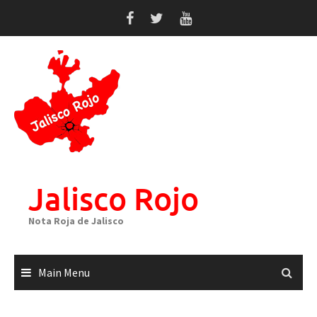
Skip
to
content
Jalisco Rojo
Nota Roja de Jalisco
Main Menu