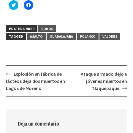
Haz
Haz
clic
clic
para
para
compartir
compartir
en
en
Twitter
Facebook
(Se
(Se
POSTED UNDER
ROBOS
abre
abre
en
en
TAGGED
ASALTO
GUADALAJARA
POLANCO
VALORES
una
una
ventana
ventana
nueva)
nueva)
Post
Explosión en fábrica de
Ataque armado dejo 6
navigation
lácteos deja dos muertos en
jóvenes muertos en
Lagos de Moreno
Tlaquepaque
Deja un comentario