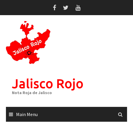
Skip
to
content
Jalisco Rojo
Nota Roja de Jalisco
Main Menu