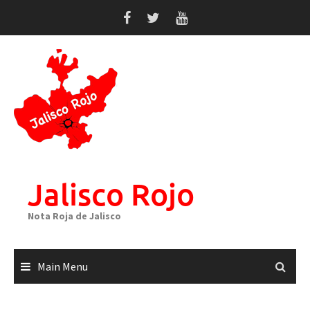
Skip
to
content
Jalisco Rojo
Nota Roja de Jalisco
Main Menu