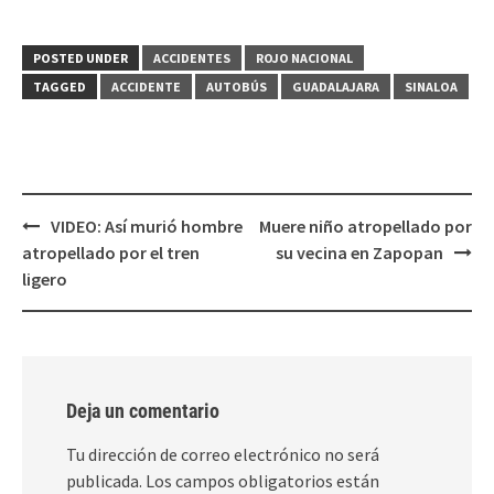
compartir
compartir
en
en
Twitter
Facebook
(Se
(Se
POSTED UNDER
ACCIDENTES
ROJO NACIONAL
abre
abre
en
en
TAGGED
ACCIDENTE
AUTOBÚS
GUADALAJARA
SINALOA
una
una
ventana
ventana
nueva)
nueva)
Post
VIDEO: Así murió hombre
Muere niño atropellado por
navigation
atropellado por el tren
su vecina en Zapopan
ligero
Deja un comentario
Tu dirección de correo electrónico no será
publicada.
Los campos obligatorios están