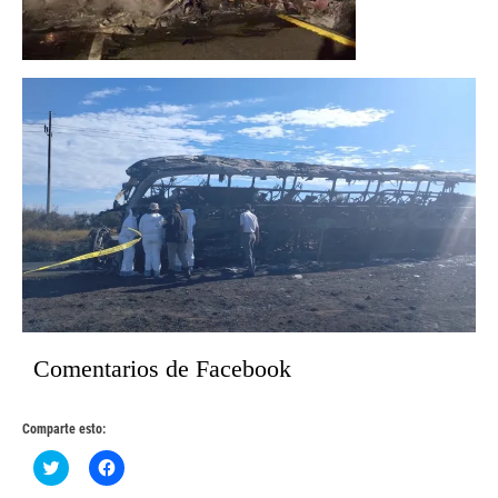
Comentarios de Facebook
Comparte esto:
Haz
Haz
clic
clic
para
para