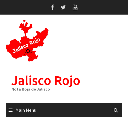
Skip
to
content
Jalisco Rojo
Nota Roja de Jalisco
Main Menu