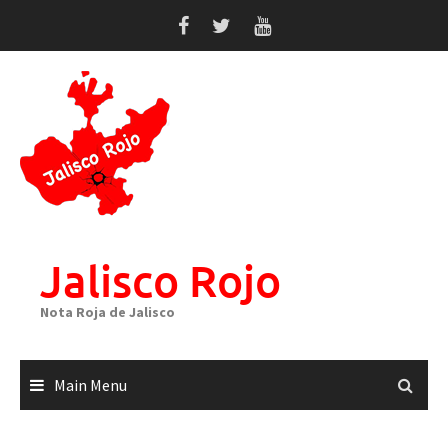
Skip
to
content
Jalisco Rojo
Nota Roja de Jalisco
Main Menu