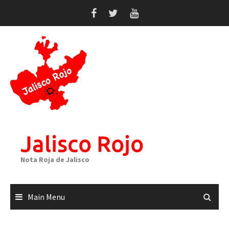
Skip
to
content
Jalisco Rojo
Nota Roja de Jalisco
Main Menu