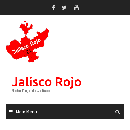
Skip
to
content
Jalisco Rojo
Nota Roja de Jalisco
Main Menu