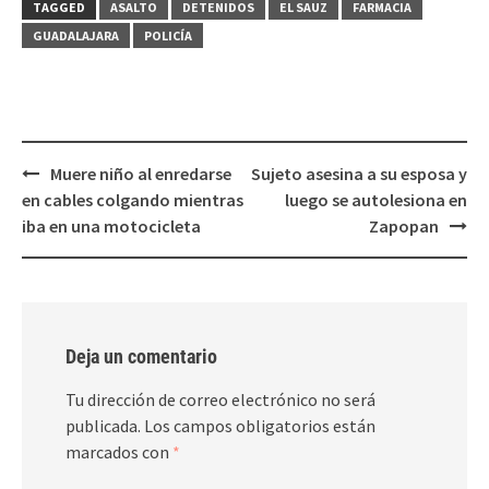
en
en
TAGGED
ASALTO
DETENIDOS
EL SAUZ
FARMACIA
una
una
ventana
ventana
GUADALAJARA
POLICÍA
nueva)
nueva)
Post
Muere niño al enredarse
Sujeto asesina a su esposa y
navigation
en cables colgando mientras
luego se autolesiona en
iba en una motocicleta
Zapopan
Deja un comentario
Tu dirección de correo electrónico no será
publicada.
Los campos obligatorios están
marcados con
*