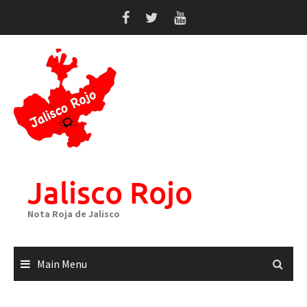
Skip
to
content
Jalisco Rojo
Nota Roja de Jalisco
Main Menu