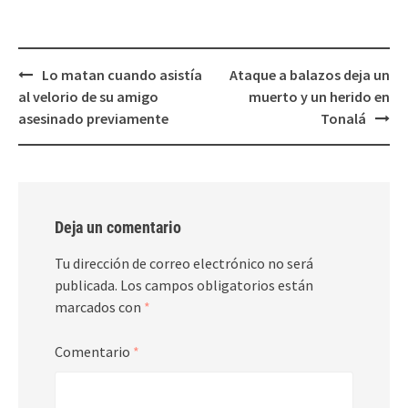
Post
Lo matan cuando asistía
Ataque a balazos deja un
navigation
al velorio de su amigo
muerto y un herido en
asesinado previamente
Tonalá
Deja un comentario
Tu dirección de correo electrónico no será
publicada.
Los campos obligatorios están
marcados con
*
Comentario
*