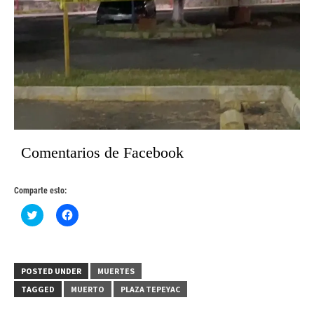
Comentarios de Facebook
Comparte esto:
Haz
Haz
clic
clic
para
para
compartir
compartir
en
en
Twitter
Facebook
(Se
(Se
POSTED UNDER
MUERTES
abre
abre
en
en
TAGGED
MUERTO
PLAZA TEPEYAC
una
una
ventana
ventana
nueva)
nueva)