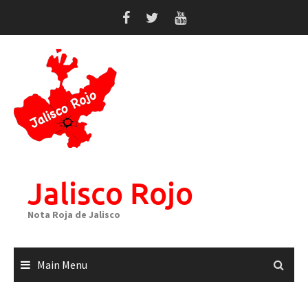
Skip
to
content
Jalisco Rojo
Nota Roja de Jalisco
Main Menu