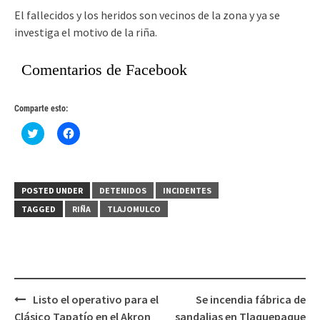
El fallecidos y los heridos son vecinos de la zona y ya se
investiga el motivo de la riña.
Comentarios de Facebook
Comparte esto:
Haz
Haz
clic
clic
para
para
compartir
compartir
en
en
Twitter
Facebook
(Se
(Se
POSTED UNDER
DETENIDOS
INCIDENTES
abre
abre
en
en
TAGGED
RIÑA
TLAJOMULCO
una
una
ventana
ventana
nueva)
nueva)
Post
Listo el operativo para el
Se incendia fábrica de
navigation
Clásico Tapatío en el Akron
sandalias en Tlaquepaque