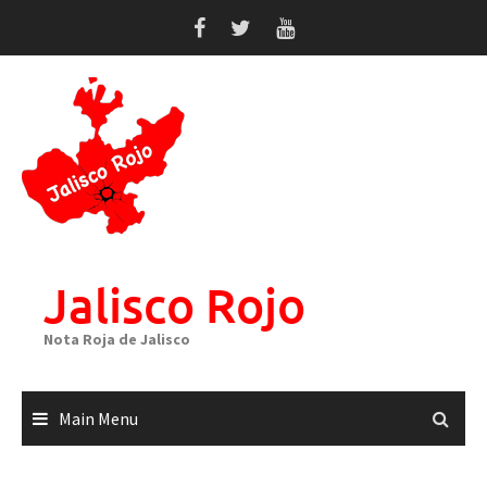
Skip
to
content
Jalisco Rojo
Nota Roja de Jalisco
Main Menu