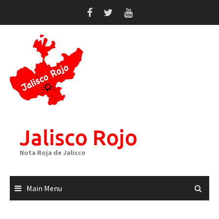
Skip
to
content
Jalisco Rojo
Nota Roja de Jalisco
Main Menu