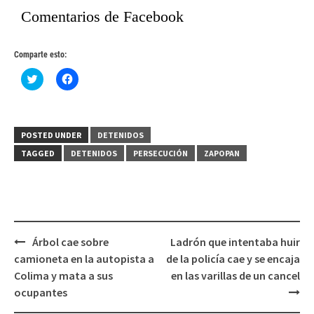
Comentarios de Facebook
Comparte esto:
Haz
Haz
clic
clic
para
para
compartir
compartir
en
en
Twitter
Facebook
(Se
(Se
POSTED UNDER
DETENIDOS
abre
abre
en
en
TAGGED
DETENIDOS
PERSECUCIÓN
ZAPOPAN
una
una
ventana
ventana
nueva)
nueva)
Post
Árbol cae sobre
Ladrón que intentaba huir
navigation
camioneta en la autopista a
de la policía cae y se encaja
Colima y mata a sus
en las varillas de un cancel
ocupantes