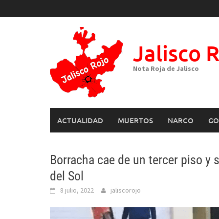
Skip
to
content
Jalisco 
Nota Roja de Jalisco
ACTUALIDAD
MUERTOS
NARCO
GO
Borracha cae de un tercer piso y
del Sol
8 julio, 2022
jaliscorojo