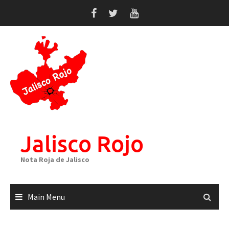
Skip
to
content
Jalisco Rojo
Nota Roja de Jalisco
Main Menu