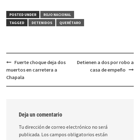
compartir
compartir
en
en
Twitter
Facebook
(Se
(Se
POSTED UNDER
ROJO NACIONAL
abre
abre
en
en
TAGGED
DETENIDOS
QUERÉTARO
una
una
ventana
ventana
nueva)
nueva)
Post
Fuerte choque deja dos
Detienen a dos por robo a
navigation
muertos en carretera a
casa de empeño
Chapala
Deja un comentario
Tu dirección de correo electrónico no será
publicada.
Los campos obligatorios están