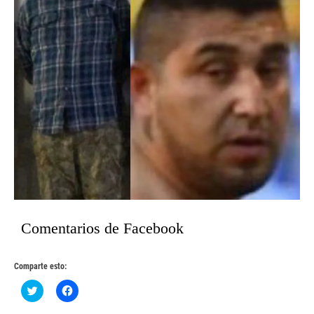
Comentarios de Facebook
Comparte esto:
Haz
Haz
clic
clic
para
para