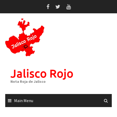
Skip
to
content
Jalisco Rojo
Nota Roja de Jalisco
Main Menu