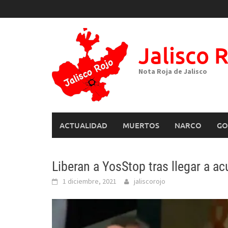
Skip
to
content
Jalisco 
Nota Roja de Jalisco
ACTUALIDAD
MUERTOS
NARCO
GO
Liberan a YosStop tras llegar a a
1 diciembre, 2021
jaliscorojo