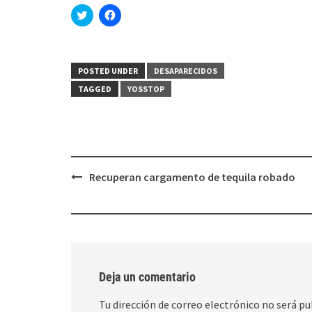
Haz
Haz
clic
clic
para
para
compartir
compartir
en
en
Twitter
Facebook
(Se
(Se
POSTED UNDER
DESAPARECIDOS
abre
abre
en
en
TAGGED
YOSSTOP
una
una
ventana
ventana
nueva)
nueva)
Post
Recuperan cargamento de tequila robado
navigation
Deja un comentario
Tu dirección de correo electrónico no será pu