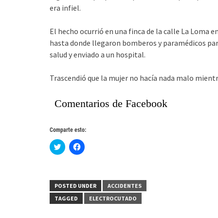
era infiel.
El hecho ocurrió en una finca de la calle La Loma e
hasta donde llegaron bomberos y paramédicos para 
salud y enviado a un hospital.
Trascendió que la mujer no hacía nada malo mientr
Comentarios de Facebook
Comparte esto:
Haz
Haz
clic
clic
para
para
compartir
compartir
en
en
Twitter
Facebook
(Se
(Se
POSTED UNDER
ACCIDENTES
abre
abre
en
en
TAGGED
ELECTROCUTADO
una
una
ventana
ventana
nueva)
nueva)