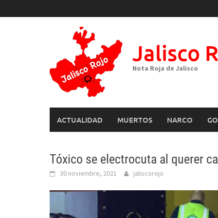
Skip
to
content
Jalisco 
Nota Roja de Jalisco
ACTUALIDAD
MUERTOS
NARCO
GO
Tóxico se electrocuta al querer c
30 noviembre, 2021
jaliscorojo