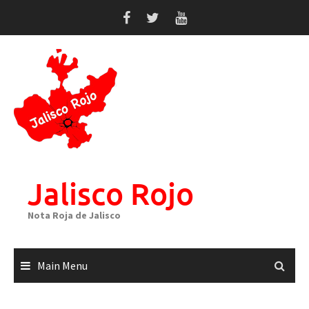
Skip
to
content
Jalisco Rojo
Nota Roja de Jalisco
Main Menu