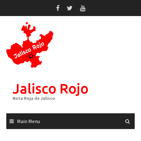
Skip
to
content
Jalisco Rojo
Nota Roja de Jalisco
Main Menu