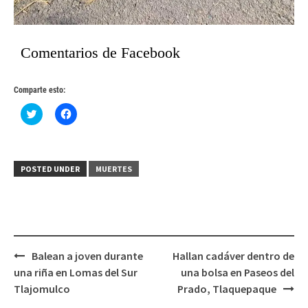
Comentarios de Facebook
Comparte esto:
Haz
Haz
clic
clic
para
para
compartir
compartir
en
en
Twitter
Facebook
(Se
(Se
POSTED UNDER
MUERTES
abre
abre
en
en
una
una
ventana
ventana
nueva)
nueva)
Post
Balean a joven durante
Hallan cadáver dentro de
navigation
una riña en Lomas del Sur
una bolsa en Paseos del
Tlajomulco
Prado, Tlaquepaque