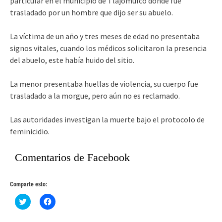
particular en el municipio de Tlajomulco dónde fue
trasladado por un hombre que dijo ser su abuelo.
La víctima de un año y tres meses de edad no presentaba
signos vitales, cuando los médicos solicitaron la presencia
del abuelo, este había huido del sitio.
La menor presentaba huellas de violencia, su cuerpo fue
trasladado a la morgue, pero aún no es reclamado.
Las autoridades investigan la muerte bajo el protocolo de
feminicidio.
Comentarios de Facebook
Comparte esto:
Haz
Haz
clic
clic
para
para
compartir
compartir