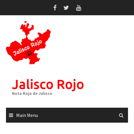
Skip
to
content
Jalisco Rojo
Nota Roja de Jalisco
Main Menu