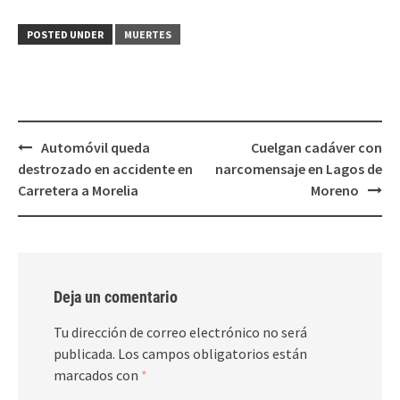
en
en
Twitter
Facebook
(Se
(Se
POSTED UNDER
MUERTES
abre
abre
en
en
una
una
ventana
ventana
nueva)
nueva)
Post
Automóvil queda
Cuelgan cadáver con
navigation
destrozado en accidente en
narcomensaje en Lagos de
Carretera a Morelia
Moreno
Deja un comentario
Tu dirección de correo electrónico no será
publicada.
Los campos obligatorios están
marcados con
*