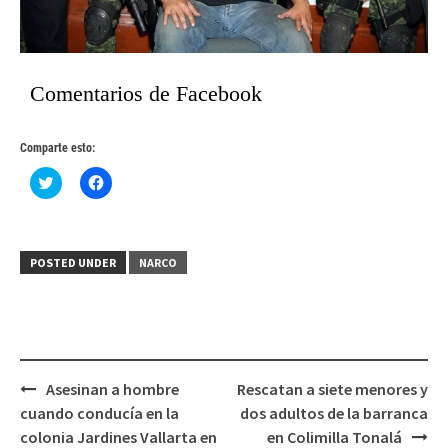
Comentarios de Facebook
Comparte esto:
Haz
Haz
clic
clic
para
para
compartir
compartir
en
en
Twitter
Facebook
(Se
(Se
POSTED UNDER
NARCO
abre
abre
en
en
una
una
ventana
ventana
nueva)
nueva)
Post
Asesinan a hombre
Rescatan a siete menores y
navigation
cuando conducía en la
dos adultos de la barranca
colonia Jardines Vallarta en
en Colimilla Tonalá