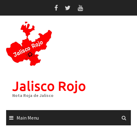
Skip
to
content
Jalisco Rojo
Nota Roja de Jalisco
Main Menu