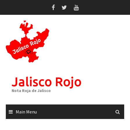
Skip
to
content
Jalisco Rojo
Nota Roja de Jalisco
Main Menu