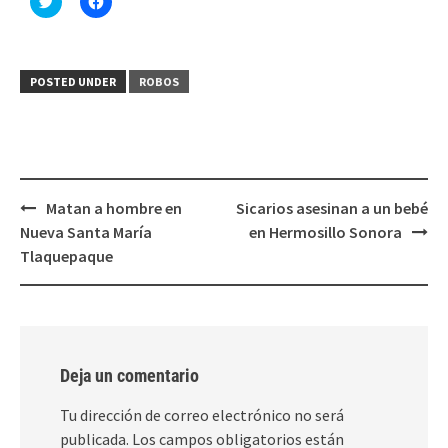
clic
clic
para
para
compartir
compartir
en
en
Twitter
Facebook
(Se
(Se
POSTED UNDER
ROBOS
abre
abre
en
en
una
una
ventana
ventana
nueva)
nueva)
Post
Matan a hombre en
Sicarios asesinan a un bebé
navigation
Nueva Santa María
en Hermosillo Sonora
Tlaquepaque
Deja un comentario
Tu dirección de correo electrónico no será
publicada.
Los campos obligatorios están