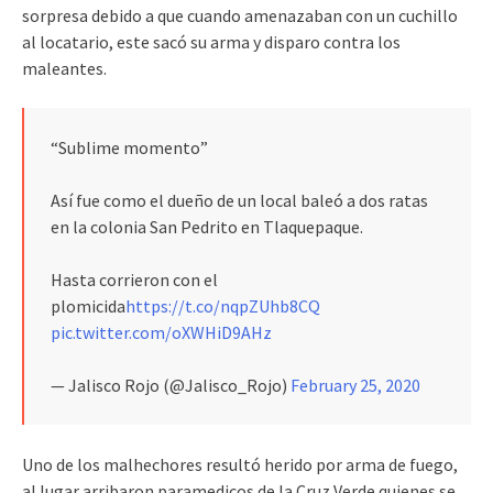
sorpresa debido a que cuando amenazaban con un cuchillo
al locatario, este sacó su arma y disparo contra los
maleantes.
“Sublime momento”
Así fue como el dueño de un local baleó a dos ratas
en la colonia San Pedrito en Tlaquepaque.
Hasta corrieron con el
plomicida
https://t.co/nqpZUhb8CQ
pic.twitter.com/oXWHiD9AHz
— Jalisco Rojo (@Jalisco_Rojo)
February 25, 2020
Uno de los malhechores resultó herido por arma de fuego,
al lugar arribaron paramedicos de la Cruz Verde quienes se