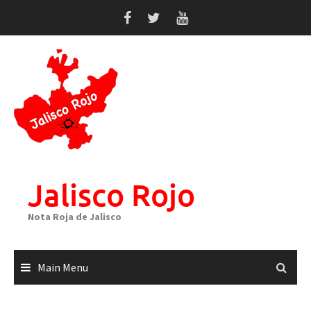
Skip
to
content
Jalisco Rojo
Nota Roja de Jalisco
Main Menu