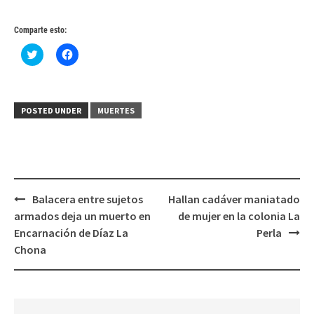
Comparte esto:
Haz
Haz
clic
clic
para
para
compartir
compartir
en
en
Twitter
Facebook
(Se
(Se
POSTED UNDER
MUERTES
abre
abre
en
en
una
una
ventana
ventana
nueva)
nueva)
Post
Balacera entre sujetos
Hallan cadáver maniatado
navigation
armados deja un muerto en
de mujer en la colonia La
Encarnación de Díaz La
Perla
Chona