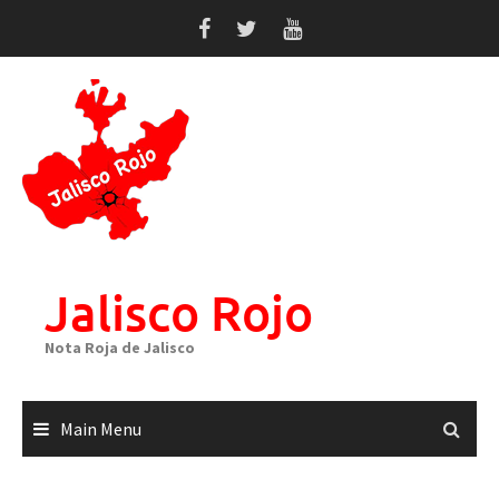
Skip
to
content
Jalisco Rojo
Nota Roja de Jalisco
Main Menu