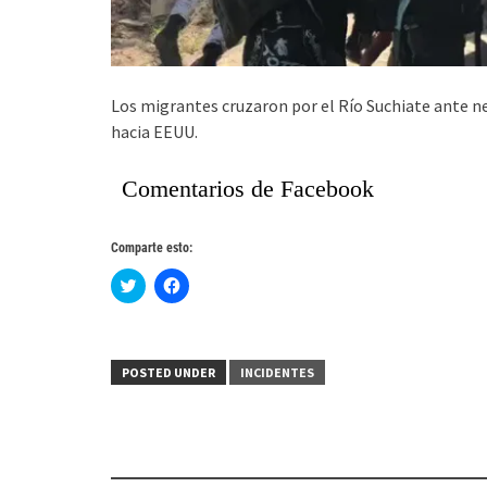
Los migrantes
cruzaron por el Río
Suchiate
ante ne
hacia EEUU.
Comentarios de Facebook
Comparte esto:
Haz
Haz
clic
clic
para
para
compartir
compartir
en
en
Twitter
Facebook
(Se
(Se
POSTED UNDER
INCIDENTES
abre
abre
en
en
una
una
ventana
ventana
nueva)
nueva)