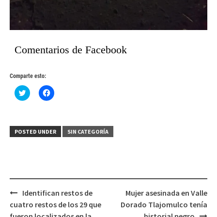
Comentarios de Facebook
Comparte esto:
Haz
Haz
clic
clic
para
para
compartir
compartir
en
en
Twitter
Facebook
(Se
(Se
POSTED UNDER
SIN CATEGORÍA
abre
abre
en
en
una
una
ventana
ventana
nueva)
nueva)
Post
Identifican restos de
Mujer asesinada en Valle
navigation
cuatro restos de los 29 que
Dorado Tlajomulco tenía
fueron localizados en la
historial negro