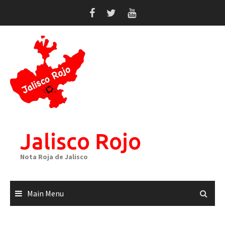
Skip
to
content
Jalisco Rojo
Nota Roja de Jalisco
Main Menu