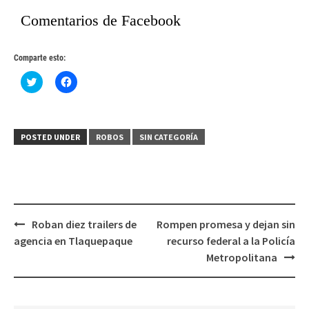
Comentarios de Facebook
Comparte esto:
Haz
Haz
clic
clic
para
para
compartir
compartir
en
en
Twitter
Facebook
(Se
(Se
POSTED UNDER
ROBOS
SIN CATEGORÍA
abre
abre
en
en
una
una
ventana
ventana
nueva)
nueva)
Post
Roban diez trailers de
Rompen promesa y dejan sin
navigation
agencia en Tlaquepaque
recurso federal a la Policía
Metropolitana