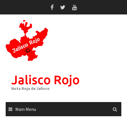
Skip
to
content
Jalisco Rojo
Nota Roja de Jalisco
Main Menu