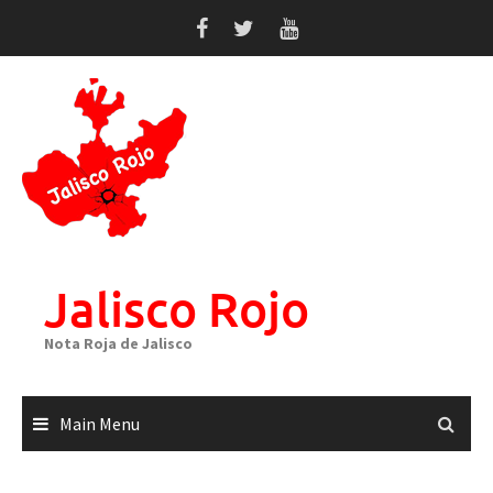
Skip
to
content
Jalisco Rojo
Nota Roja de Jalisco
Main Menu