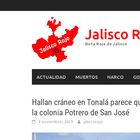
Skip
to
content
Jalisco 
Nota Roja de Jalisco
ACTUALIDAD
MUERTOS
NARCO
GO
Hallan cráneo en Tonalá parece q
la colonia Potrero de San José
8 noviembre, 2019
jaliscorojo