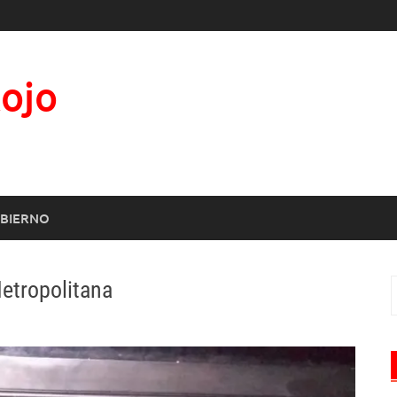
Rojo
BIERNO
etropolitana
B