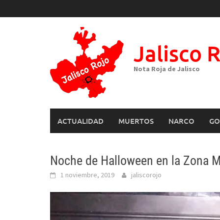
Skip
to
content
Jalisco 
Nota Roja de Jalisco
ACTUALIDAD
MUERTOS
NARCO
GO
Noche de Halloween en la Zona M
1 noviembre, 2019
jaliscorojo