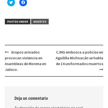
Haz
Haz
clic
clic
para
para
compartir
compartir
en
en
Twitter
Facebook
(Se
(Se
POSTED UNDER
MUERTES
abre
abre
en
en
una
una
ventana
ventana
nueva)
nueva)
Post
Grupos armados
CJNG embosca a policías en
navigation
provocan violencia en
Aguililla Michoacán se habla
Asambleas de Morena en
de 14 uniformados muertos
Jalisco.
Deja un comentario
Tu dirección de correo electrónico no será