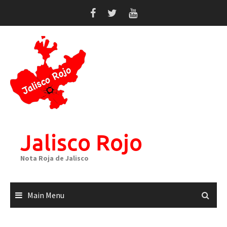
Skip
to
content
Jalisco Rojo
Nota Roja de Jalisco
Main Menu