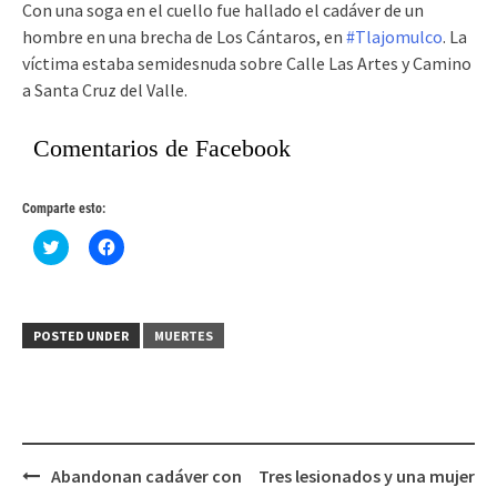
Con una soga en el cuello fue hallado el cadáver de un
hombre en una brecha de Los Cántaros, en
#
Tlajomulco
. La
víctima estaba semidesnuda sobre Calle Las Artes y Camino
a Santa Cruz del Valle.
Comentarios de Facebook
Comparte esto:
Haz
Haz
clic
clic
para
para
compartir
compartir
en
en
Twitter
Facebook
(Se
(Se
POSTED UNDER
MUERTES
abre
abre
en
en
una
una
ventana
ventana
nueva)
nueva)
Post
Abandonan cadáver con
Tres lesionados y una mujer