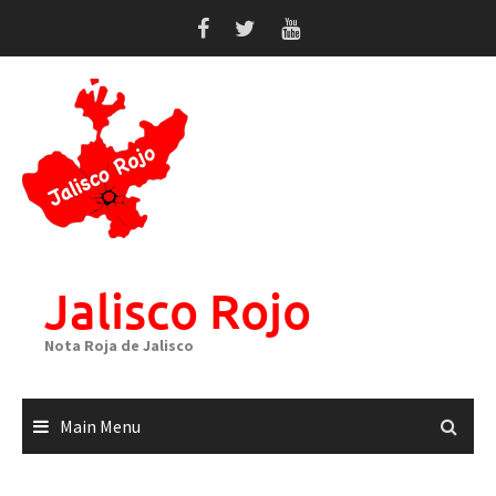
Skip
to
content
Jalisco Rojo
Nota Roja de Jalisco
Main Menu