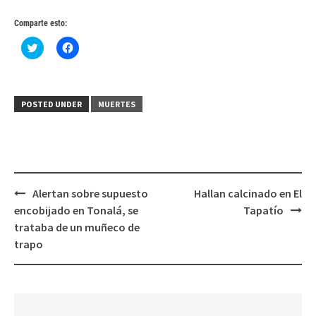
Comparte esto:
Haz
Haz
clic
clic
para
para
compartir
compartir
en
en
Twitter
Facebook
(Se
(Se
POSTED UNDER
MUERTES
abre
abre
en
en
una
una
ventana
ventana
nueva)
nueva)
Post
Alertan sobre supuesto
Hallan calcinado en El
navigation
encobijado en Tonalá, se
Tapatío
trataba de un muñeco de
trapo