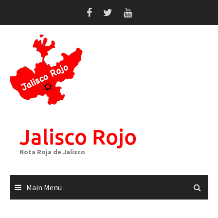
Skip
to
content
Jalisco Rojo
Nota Roja de Jalisco
Main Menu