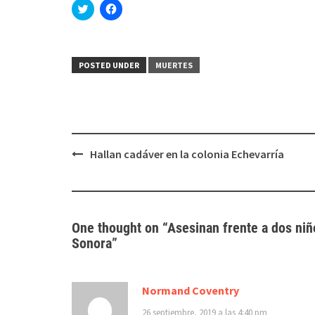
Haz
Haz
clic
clic
para
para
compartir
compartir
en
en
Twitter
Facebook
(Se
(Se
POSTED UNDER
MUERTES
abre
abre
en
en
una
una
ventana
ventana
nueva)
nueva)
Post
Hallan cadáver en la colonia Echevarría
navigation
One thought on “
Asesinan frente a dos niñ
Sonora
”
Normand Coventry
26 septiembre, 2019 a las 4:40 pm