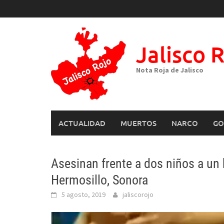
Skip
to
content
Jalisco 
Nota Roja de Jalisco
ACTUALIDAD
MUERTOS
NARCO
GO
Asesinan frente a dos niños a un
Hermosillo, Sonora
5 agosto, 2019
jaliscorojo