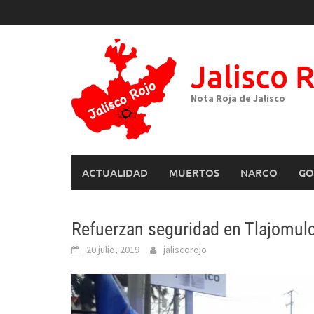
Skip
to
content
Jalisco 
Nota Roja de Jalisco
ACTUALIDAD
MUERTOS
NARCO
GO
Refuerzan seguridad en Tlajomul
20 julio, 2019
jaliscorojo