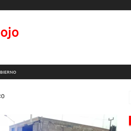
Rojo
BIERNO
co
B