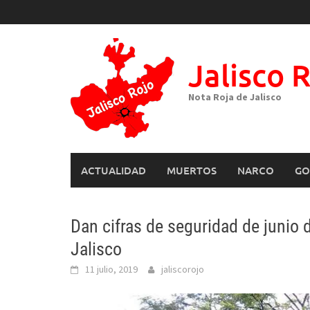
Skip
to
content
Jalisco 
Nota Roja de Jalisco
ACTUALIDAD
MUERTOS
NARCO
GO
Dan cifras de seguridad de junio 
Jalisco
11 julio, 2019
jaliscorojo