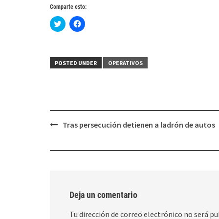
Comparte esto:
Haz
Haz
clic
clic
para
para
compartir
compartir
en
en
Twitter
Facebook
(Se
(Se
POSTED UNDER
OPERATIVOS
abre
abre
en
en
una
una
ventana
ventana
nueva)
nueva)
Post
Tras persecución detienen a ladrón de autos
navigation
Deja un comentario
Tu dirección de correo electrónico no será pu