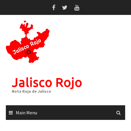
Skip
to
content
Jalisco Rojo
Nota Roja de Jalisco
Main Menu