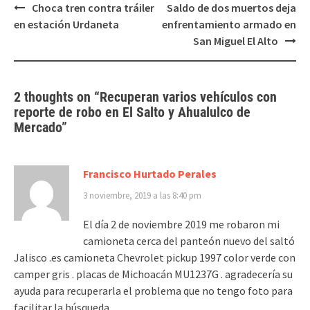
Post
Choca tren contra tráiler
Saldo de dos muertos deja
navigation
en estación Urdaneta
enfrentamiento armado en
San Miguel El Alto
2 thoughts on “
Recuperan varios vehículos con
reporte de robo en El Salto y Ahualulco de
Mercado
”
Francisco Hurtado Perales
3 noviembre, 2019 a las 8:40 pm
El día 2 de noviembre 2019 me robaron mi
camioneta cerca del panteón nuevo del saltó
Jalisco .es camioneta Chevrolet pickup 1997 color verde con
camper gris . placas de Michoacán MU1237G . agradecería su
ayuda para recuperarla el problema que no tengo foto para
facilitar la búsqueda