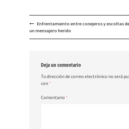
ventana
ventana
nueva)
nueva)
Post
Enfrentamiento entre conejeros y escoltas de
navigation
un mensajero herido
Deja un comentario
Tu dirección de correo electrónico no será pu
con
*
Comentario
*