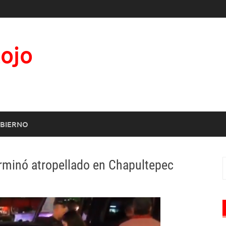
Rojo
BIERNO
erminó atropellado en Chapultepec
B