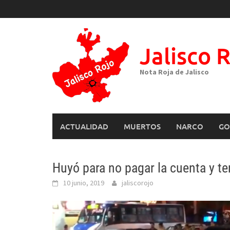
Skip
to
content
Jalisco 
Nota Roja de Jalisco
ACTUALIDAD
MUERTOS
NARCO
GO
Huyó para no pagar la cuenta y t
10 junio, 2019
jaliscorojo