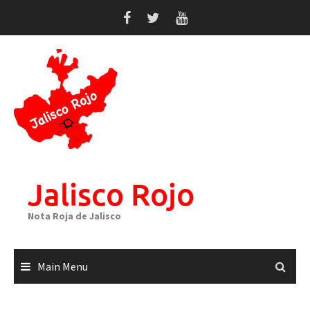
Skip
to
content
Jalisco Rojo
Nota Roja de Jalisco
Main Menu