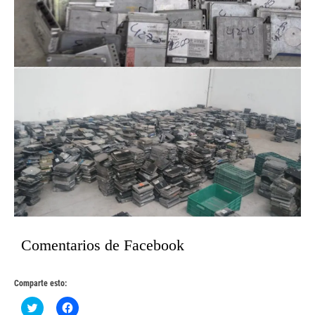
Comentarios de Facebook
Comparte esto:
Haz
Haz
clic
clic