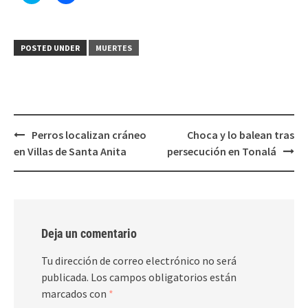
para
para
compartir
compartir
en
en
Twitter
Facebook
(Se
(Se
POSTED UNDER
MUERTES
abre
abre
en
en
una
una
ventana
ventana
nueva)
nueva)
Post
Perros localizan cráneo
Choca y lo balean tras
navigation
en Villas de Santa Anita
persecución en Tonalá
Deja un comentario
Tu dirección de correo electrónico no será
publicada.
Los campos obligatorios están
marcados con
*