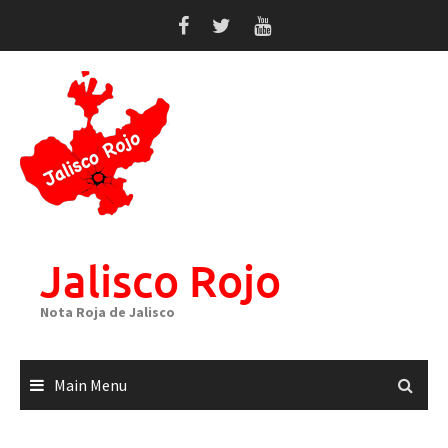
Skip
to
content
Jalisco Rojo
Nota Roja de Jalisco
Main Menu