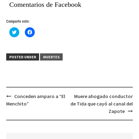
Comentarios de Facebook
Comparte esto:
Haz
Haz
clic
clic
para
para
compartir
compartir
en
en
Twitter
Facebook
(Se
(Se
POSTED UNDER
MUERTES
abre
abre
en
en
una
una
ventana
ventana
nueva)
nueva)
Post
Conceden amparo a “El
Muere ahogado conductor
navigation
Menchito”
de Tida que cayó al canal del
Zapote