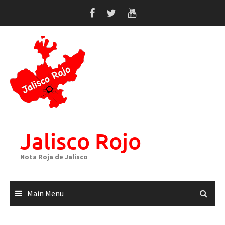
Skip
to
content
Jalisco Rojo
Nota Roja de Jalisco
Main Menu