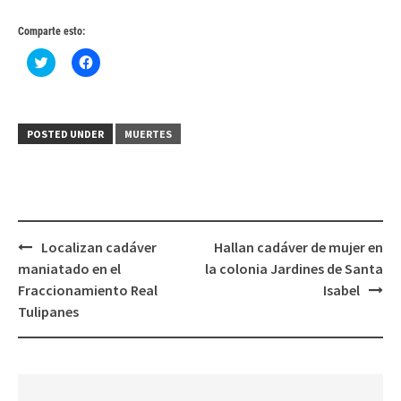
Comparte esto:
Haz
Haz
clic
clic
para
para
compartir
compartir
en
en
Twitter
Facebook
(Se
(Se
POSTED UNDER
MUERTES
abre
abre
en
en
una
una
ventana
ventana
nueva)
nueva)
Post
Localizan cadáver
Hallan cadáver de mujer en
navigation
maniatado en el
la colonia Jardines de Santa
Fraccionamiento Real
Isabel
Tulipanes