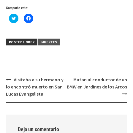
Comparte esto:
Haz
Haz
clic
clic
para
para
compartir
compartir
en
en
Twitter
Facebook
(Se
(Se
POSTED UNDER
MUERTES
abre
abre
en
en
una
una
ventana
ventana
nueva)
nueva)
Post
Visitaba a su hermano y
Matan al conductor de un
navigation
lo encontró muerto en San
BMW en Jardines de los Arcos
Lucas Evangelista
Deja un comentario