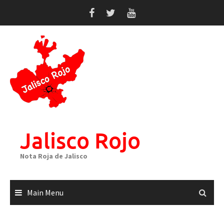
Skip
to
content
Jalisco Rojo
Nota Roja de Jalisco
Main Menu