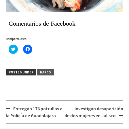
Comentarios de Facebook
Comparte esto:
Haz
Haz
clic
clic
para
para
compartir
compartir
en
en
Twitter
Facebook
(Se
(Se
POSTED UNDER
NARCO
abre
abre
en
en
una
una
ventana
ventana
nueva)
nueva)
Post
Entregan 176 patrullas a
Investigan desaparición
navigation
la Policía de Guadalajara
de dos mujeres en Jalisco