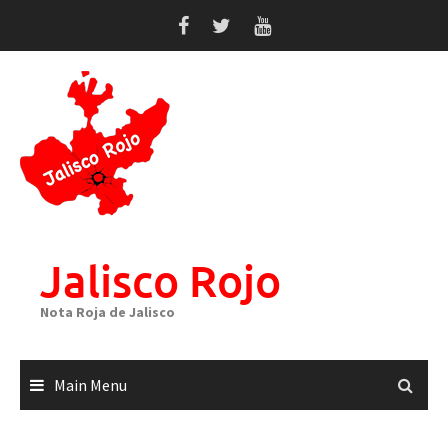
Skip
to
content
Jalisco Rojo
Nota Roja de Jalisco
Main Menu