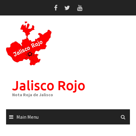
Skip
to
content
Jalisco Rojo
Nota Roja de Jalisco
Main Menu