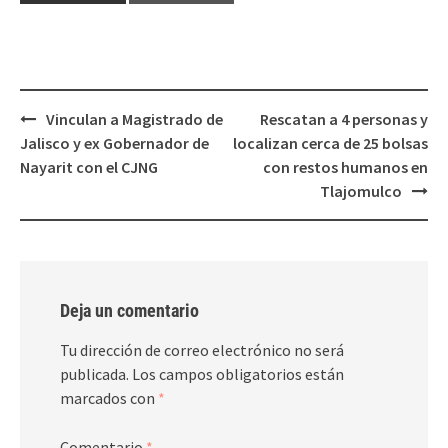
abre
abre
en
en
una
una
ventana
ventana
nueva)
nueva)
Post
Vinculan a Magistrado de
Rescatan a 4 personas y
navigation
Jalisco y ex Gobernador de
localizan cerca de 25 bolsas
Nayarit con el CJNG
con restos humanos en
Tlajomulco
Deja un comentario
Tu dirección de correo electrónico no será
publicada.
Los campos obligatorios están
marcados con
*
Comentario
*