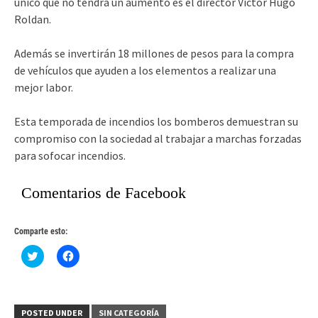
único que no tendrá un aumento es el director Víctor Hugo
Roldan.
Además se invertirán 18 millones de pesos para la compra
de vehículos que ayuden a los elementos a realizar una
mejor labor.
Esta temporada de incendios los bomberos demuestran su
compromiso con la sociedad al trabajar a marchas forzadas
para sofocar incendios.
Comentarios de Facebook
Comparte esto:
Haz
Haz
clic
clic
para
para
compartir
compartir
en
en
Twitter
Facebook
(Se
(Se
POSTED UNDER
SIN CATEGORÍA