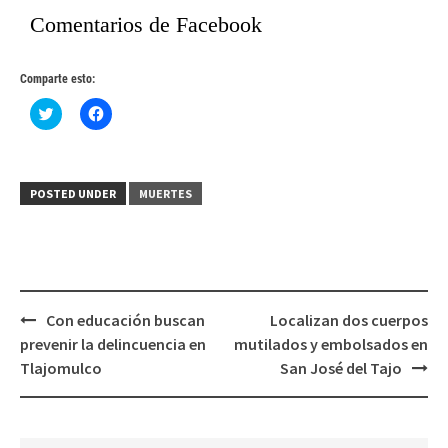
Comentarios de Facebook
Comparte esto:
Haz
Haz
clic
clic
para
para
compartir
compartir
en
en
Twitter
Facebook
(Se
(Se
POSTED UNDER
MUERTES
abre
abre
en
en
una
una
ventana
ventana
nueva)
nueva)
Post
Con educación buscan
Localizan dos cuerpos
navigation
prevenir la delincuencia en
mutilados y embolsados en
Tlajomulco
San José del Tajo