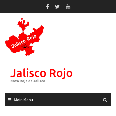
Skip
to
content
Jalisco Rojo
Nota Roja de Jalisco
Main Menu