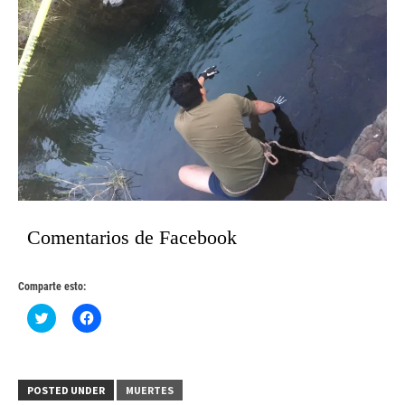
Comentarios de Facebook
Comparte esto:
Haz
Haz
clic
clic
para
para
compartir
compartir
en
en
Twitter
Facebook
(Se
(Se
POSTED UNDER
MUERTES
abre
abre