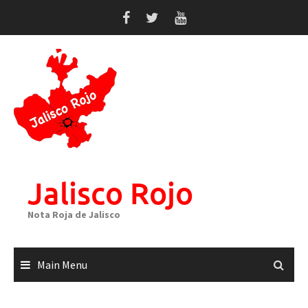
Skip
to
content
Jalisco Rojo
Nota Roja de Jalisco
Main Menu