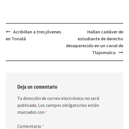
en
en
una
una
ventana
ventana
nueva)
nueva)
Post
Acribillan a tres jóvenes
Hallan cadáver de
navigation
en Tonalá
estudiante de derecho
desaparecido en un canal de
Tlajomulco
Deja un comentario
Tu dirección de correo electrónico no será
publicada.
Los campos obligatorios están
marcados con
*
Comentario
*