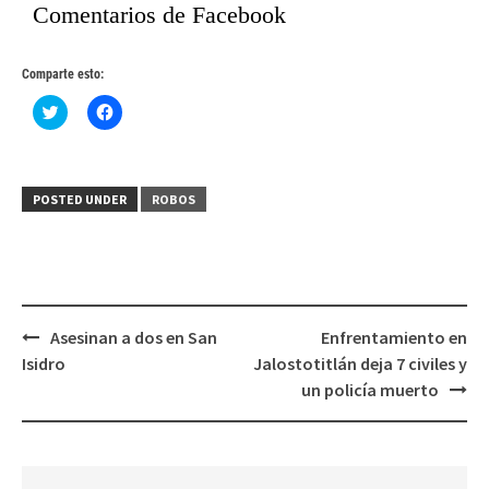
Comentarios de Facebook
Comparte esto:
Haz
Haz
clic
clic
para
para
compartir
compartir
en
en
Twitter
Facebook
(Se
(Se
POSTED UNDER
ROBOS
abre
abre
en
en
una
una
ventana
ventana
nueva)
nueva)
Post
Asesinan a dos en San
Enfrentamiento en
navigation
Isidro
Jalostotitlán deja 7 civiles y
un policía muerto