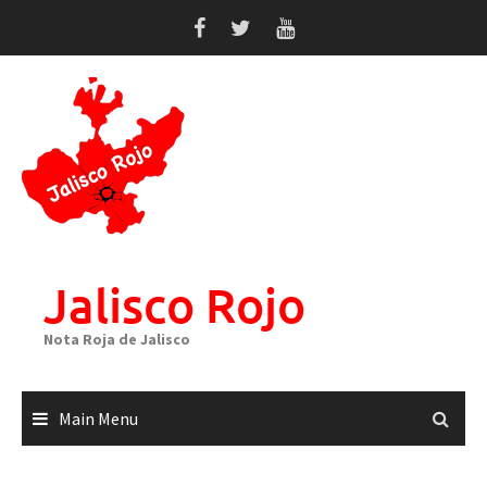
Skip
to
content
Jalisco Rojo
Nota Roja de Jalisco
Main Menu