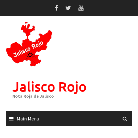
Skip
to
content
Jalisco Rojo
Nota Roja de Jalisco
Main Menu