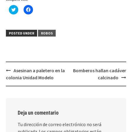
Haz
Haz
clic
clic
para
para
compartir
compartir
en
en
Twitter
Facebook
(Se
(Se
POSTED UNDER
ROBOS
abre
abre
en
en
una
una
ventana
ventana
nueva)
nueva)
Post
Asesinan a paletero en la
Bomberos hallan cadáver
navigation
colonia Unidad Modelo
calcinado
Deja un comentario
Tu dirección de correo electrónico no será
publicada.
Los campos obligatorios están