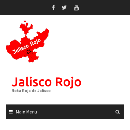
Skip
to
content
Jalisco Rojo
Nota Roja de Jalisco
Main Menu