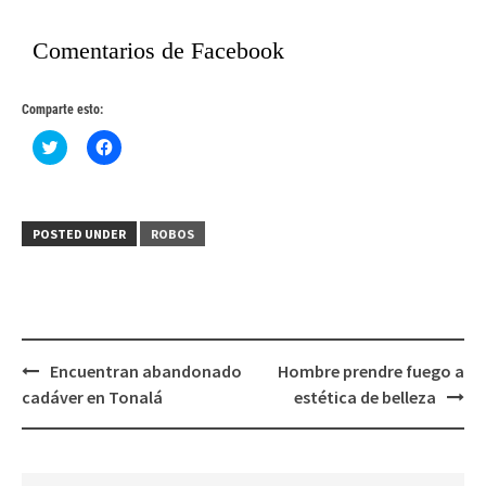
Comentarios de Facebook
Comparte esto:
Haz
Haz
clic
clic
para
para
compartir
compartir
en
en
Twitter
Facebook
(Se
(Se
POSTED UNDER
ROBOS
abre
abre
en
en
una
una
ventana
ventana
nueva)
nueva)
Post
Encuentran abandonado
Hombre prendre fuego a
navigation
cadáver en Tonalá
estética de belleza