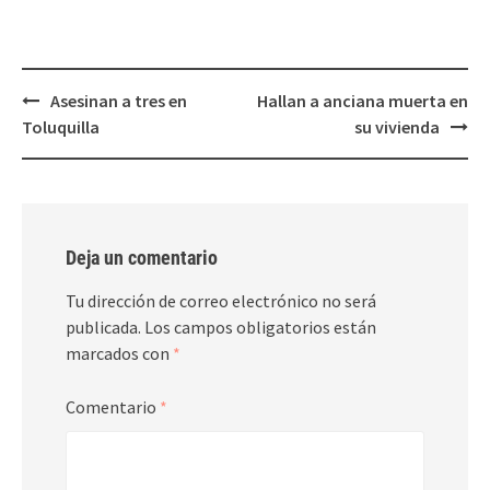
una
una
ventana
ventana
nueva)
nueva)
Post
Asesinan a tres en
Hallan a anciana muerta en
navigation
Toluquilla
su vivienda
Deja un comentario
Tu dirección de correo electrónico no será
publicada.
Los campos obligatorios están
marcados con
*
Comentario
*