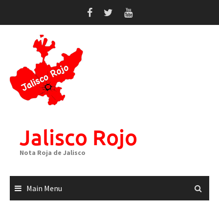
Skip
to
content
Jalisco Rojo
Nota Roja de Jalisco
Main Menu