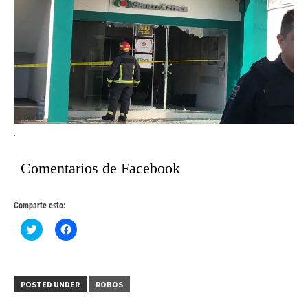
.
Comentarios de Facebook
Comparte esto:
Haz
Haz
clic
clic
para
para
compartir
compartir
en
en
Twitter
Facebook
(Se
(Se
POSTED UNDER
ROBOS
abre
abre
en
en