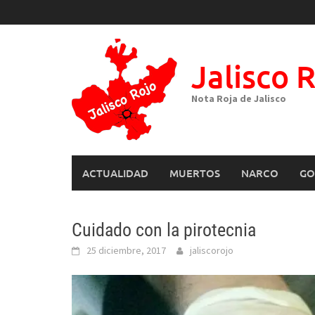
Skip
to
content
Jalisco 
Nota Roja de Jalisco
ACTUALIDAD
MUERTOS
NARCO
GO
Cuidado con la pirotecnia
25 diciembre, 2017
jaliscorojo